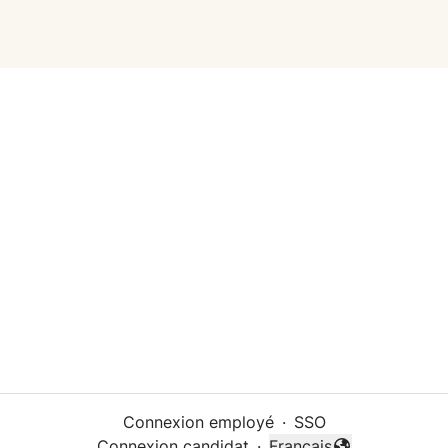
Connexion employé
·
SSO
Connexion candidat
·
Français