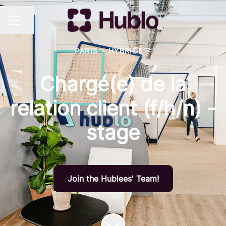
Partager la page
MENU CARRIÈRE
PARIS
·
HYBRIDE
Chargé(e) de la
relation client (f/h/n) -
stage
Join the Hublees' Team!